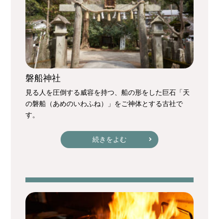
磐船神社
見る人を圧倒する威容を持つ、船の形をした巨石「天
の磐船（あめのいわふね）」をご神体とする古社で
す。
続きをよむ