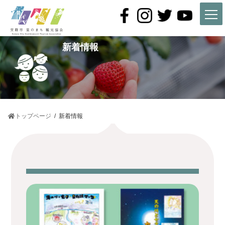
コ
ナ
ン
ビ
テ
ゲ
ン
ー
ツ
シ
新着情報
へ
ョ
ス
ン
キ
に
ッ
移
プ
動
トップページ
新着情報