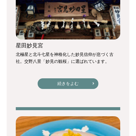
星田妙見宮
北極星と北斗七星を神格化した妙見信仰が息づく古
社。交野八景「妙見の観桜」に選ばれています。
続きをよむ