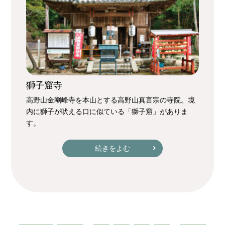
獅子窟寺
高野山金剛峰寺を本山とする高野山真言宗の寺院。境
内に獅子が吠える口に似ている「獅子窟」がありま
す。
続きをよむ