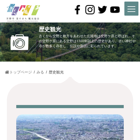
コ
ナ
ン
ビ
テ
ゲ
ン
ー
ツ
シ
歴史観光
へ
ョ
ス
ン
古くから交野と枚方をあわせた丘陵地は交野ケ原と呼ばれ、そ
キ
に
の交野ケ原にある交野は1300年以上の歴史があり、古い神社や
寺が数多く存在し、伝説や昔話に彩られています。
ッ
移
プ
動
トップページ
みる
歴史観光