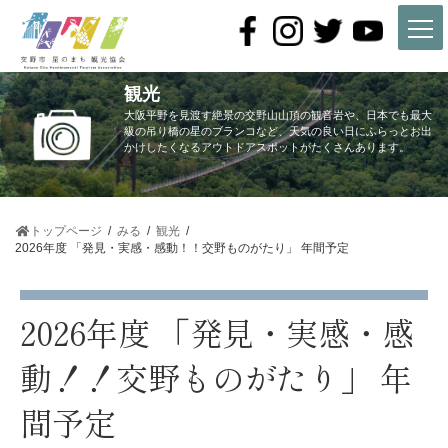
コ
ナ
ン
ビ
テ
ゲ
ン
ー
ツ
シ
観光
へ
ョ
ス
ン
大阪平野を見渡す絶景の交野山山頂の観音岩や、日本でも最大
キ
に
級の吊り橋の星のブランコなど、天気の良い日にふらっとお出
かけしたくなるアウトドアスポットがたくさんあります。
ッ
移
プ
動
トップページ
みる
観光
2026年度 「発見・実感・感動！！交野ものがたり」 年間予定
2026年度 「発見・実感・感
動！！交野ものがたり」 年
間予定