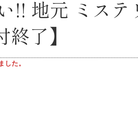
たい!! 地元 ミ
付終了】
ました。