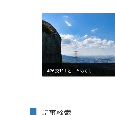
4/26 交野山と巨石めぐり
記事検索