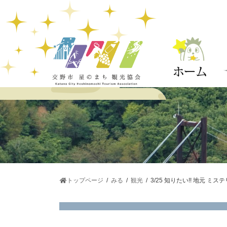
コ
ナ
ン
ビ
テ
ゲ
ン
ー
ツ
シ
へ
ョ
ス
ン
キ
に
ッ
移
プ
動
トップページ
みる
観光
3/25 知りたい!! 地元 ミ