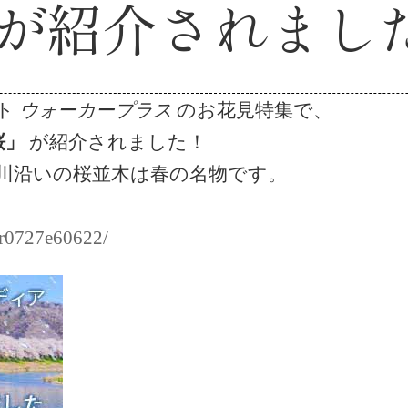
桜が紹介されました
ト
ウォーカープラス
のお花見特集で、
桜」
が紹介されました！
川沿いの桜並木は春の名物です。
/ar0727e60622/