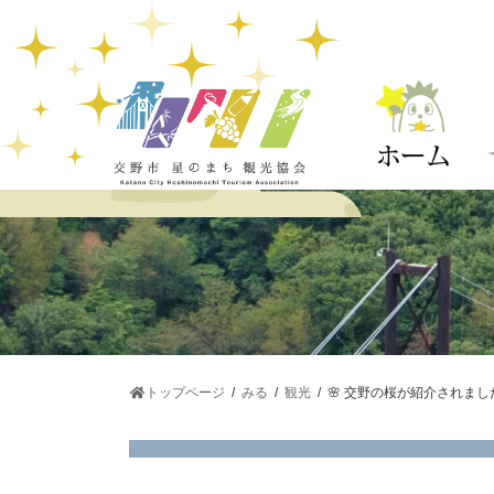
コ
ナ
ン
ビ
テ
ゲ
ン
ー
ツ
シ
へ
ョ
ス
ン
キ
に
ッ
移
プ
動
トップページ
みる
観光
🌸 交野の桜が紹介されまし