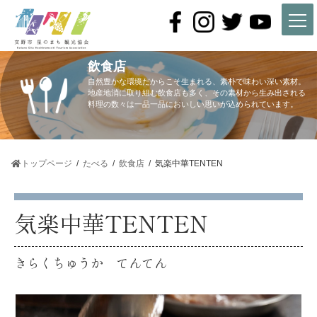
コ
ナ
ン
ビ
テ
ゲ
ン
ー
ツ
シ
飲食店
へ
ョ
ス
ン
自然豊かな環境だからこそ生まれる、素朴で味わい深い素材。
キ
に
地産地消に取り組む飲食店も多く、その素材から生み出される
料理の数々は一品一品においしい思いが込められています。
ッ
移
プ
動
トップページ
たべる
飲食店
気楽中華TENTEN
気楽中華TENTEN
きらくちゅうか てんてん