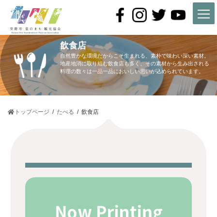
コ
ナ
ン
ビ
テ
ゲ
ン
ー
ツ
シ
飲食店
へ
ョ
ス
ン
自然豊かな環境だからこそ生まれる、素朴で味わい深い素材。
キ
に
地産地消に取り組む飲食店も多く、その素材から生み出される
料理の数々は一品一品においしい思いが込められています。
ッ
移
プ
動
トップページ
たべる
飲食店