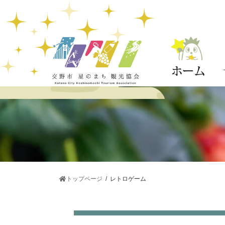
コ
ナ
ン
ビ
テ
ゲ
ン
ー
ツ
シ
へ
ョ
ス
ン
キ
に
ッ
移
プ
動
トップページ
レトロゲーム