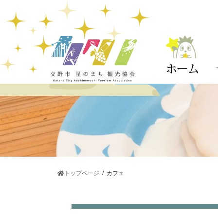
コ
ナ
ン
ビ
テ
ゲ
ン
ー
ツ
シ
へ
ョ
ス
ン
キ
に
ッ
移
プ
動
トップページ
カフェ