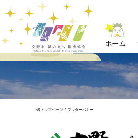
コ
ナ
ン
ビ
テ
ゲ
ン
ー
ツ
シ
へ
ョ
ス
ン
キ
に
ッ
移
プ
動
トップページ
フッターバナー