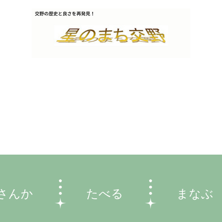
さんか
たべる
まなぶ