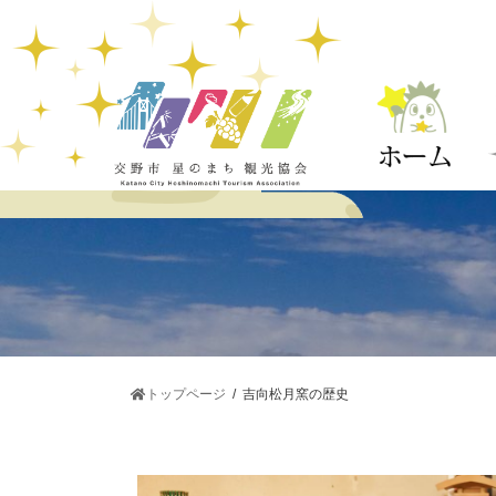
コ
ナ
ン
ビ
テ
ゲ
ン
ー
ツ
シ
へ
ョ
ス
ン
キ
に
ッ
移
プ
動
トップページ
吉向松月窯の歴史