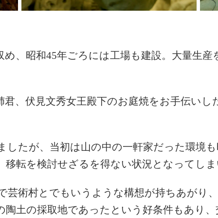
収め、昭和45年ごろには工場も建設。大量生産
姉君、伏見文秀女王殿下のお庭焼をお手伝いし
いましたが、当初は山の中の一軒家だった環境
、移転を検討せざるを得ない状況となってしま
で芸術村とでもいうような構想が持ちあがり、
の陶土の採取地であったという好条件もあり、