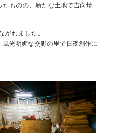
ったものの、新たな土地で吉向焼
ながれました。
し、風光明媚な交野の里で日夜創作に