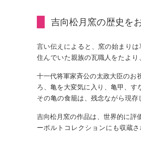
吉向松月窯の歴史を
言い伝えによると、窯の始まりは
住んでいた親族の瓦職人をたより
十一代将軍家斉公の太政大臣のお
ろ、亀を大変気に入り、亀甲、す
その亀の食籠は、残念ながら現存
吉向松月窯の作品は、世界的に評
ーボルトコレクションにも収蔵さ