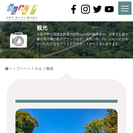
コ
ナ
ン
ビ
テ
ゲ
ン
ー
ツ
シ
観光
へ
ョ
ス
ン
大阪平野を見渡す絶景の交野山山頂の観音岩や、日本でも最大
キ
に
級の吊り橋の星のブランコなど、天気の良い日にふらっとお出
かけしたくなるアウトドアスポットがたくさんあります。
ッ
移
プ
動
トップページ
みる
観光