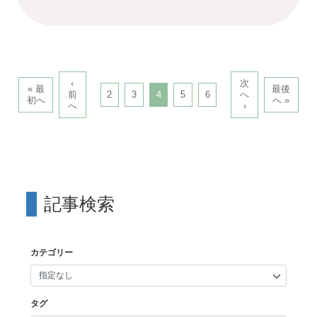
‹
次
« 最
最後
前
2
3
4
5
6
へ
初へ
へ »
へ
›
記事検索
カテゴリー
タグ