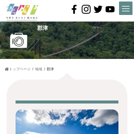
コ
ナ
ン
ビ
テ
ゲ
ン
ー
ツ
シ
郡津
へ
ョ
ス
ン
キ
に
ッ
移
プ
動
トップページ
地域
郡津