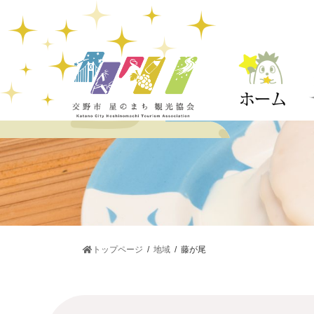
コ
ナ
ン
ビ
テ
ゲ
ン
ー
ツ
シ
へ
ョ
ス
ン
キ
に
ッ
移
プ
動
トップページ
地域
藤が尾