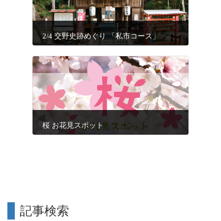
2/4 交野史跡めぐり 「私市コース」
桜 お花見スポット
記事検索