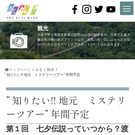
コ
ナ
ン
ビ
テ
ゲ
ン
ー
ツ
シ
観光
へ
ョ
ス
ン
大阪平野を見渡す絶景の交野山山頂の観音岩や、日本でも最大
キ
に
級の吊り橋の星のブランコなど、天気の良い日にふらっとお出
かけしたくなるアウトドアスポットがたくさんあります。
ッ
移
プ
動
トップページ
みる
観光
” 知りたい!! 地元 ミステリーツアー” 年間予定
” 知りたい!! 地元 ミステリ
ーツアー” 年間予定
第１回 七夕伝説っていつから？渡