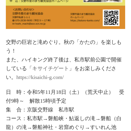
交野の巨岩と滝めぐり。秋の「かたの」を楽しも
う！
また、ハイキング終了後は、私市駅前公園で開催
している「
キサイチゲート
」をお楽しみくださ
い。
https://kisaichi-g.com/
日 時：令和5年11月18日（土）（荒天中止） 受
付9時～ 解散15時頃予定
集 合：京阪交野線 私市駅
コース：私市駅→磐船峡・鮎返しの滝→磐船（白
龍）の滝→磐船神社・岩窟めぐり→すいれん池