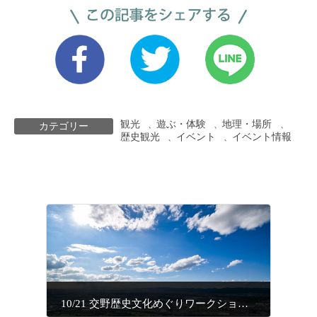
観光
遊ぶ・体験
地理・場所
、
、
、
カテゴリー
歴史観光
イベント
イベント情報
、
、
10/21 交野歴史文化めぐりワークショップ