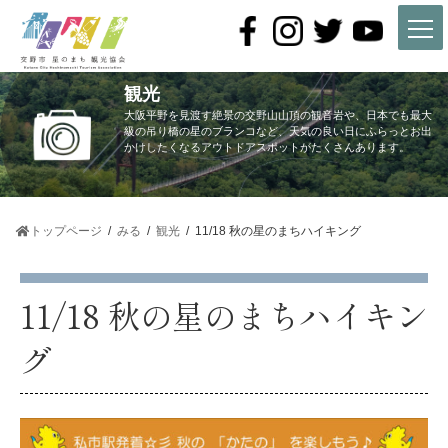
コ
ナ
ン
ビ
テ
ゲ
ン
ー
ツ
シ
観光
へ
ョ
ス
ン
大阪平野を見渡す絶景の交野山山頂の観音岩や、日本でも最大
キ
に
級の吊り橋の星のブランコなど、天気の良い日にふらっとお出
かけしたくなるアウトドアスポットがたくさんあります。
ッ
移
プ
動
トップページ
みる
観光
11/18 秋の星のまちハイキング
11/18 秋の星のまちハイキン
グ