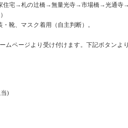
家住宅→札の辻橋→無量光寺→市場橋→光通寺
代）
装・靴、マスク着用（自主判断）。
ホームページより受け付けます。下記ボタンよ
担当)