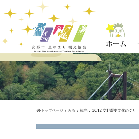
コ
ナ
ン
ビ
テ
ゲ
ン
ー
ツ
シ
へ
ョ
ス
ン
キ
に
ッ
移
プ
動
トップページ
みる
観光
10/12 交野歴史文化めぐ