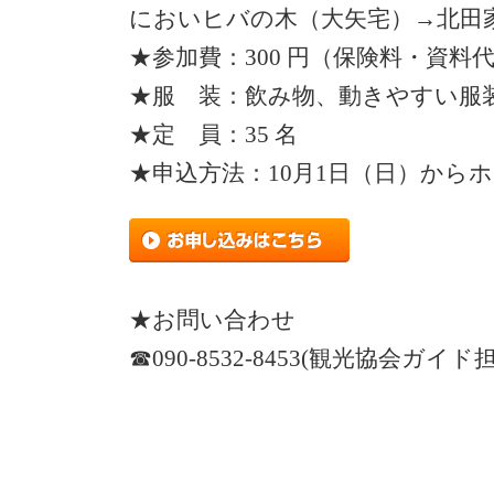
においヒバの木（大矢宅）→北田
★参加費：300 円（保険料・資料
★服 装：飲み物、動きやすい服
★定 員：35 名
★申込方法：10月1日（日）から
★お問い合わせ
☎090-8532-8453(観光協会ガイド