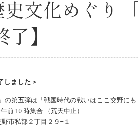
交野歴史文化めぐり
終了】
了しました＞
ぐり」の第五弾は「戦国時代の戦いはここ交野に
午前 10 時集合 （荒天中止）
交野市私部２丁目２９−１