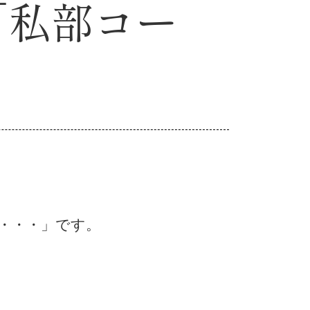
 「私部コー
も・・・」です。