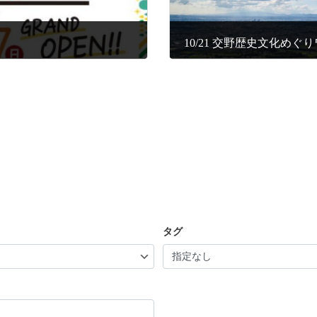
10/21 交野歴史文化め
タグ