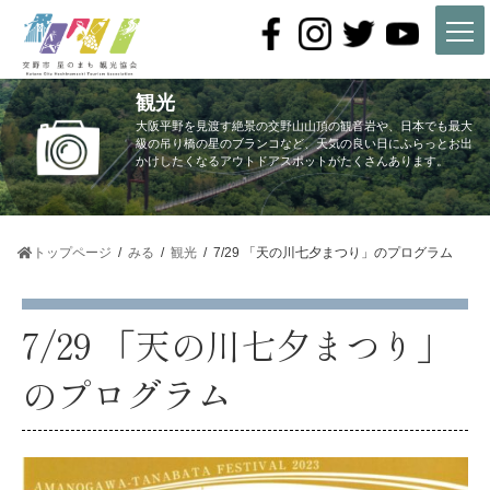
コ
ナ
ン
ビ
テ
ゲ
ン
ー
ツ
シ
観光
へ
ョ
ス
ン
大阪平野を見渡す絶景の交野山山頂の観音岩や、日本でも最大
キ
に
級の吊り橋の星のブランコなど、天気の良い日にふらっとお出
かけしたくなるアウトドアスポットがたくさんあります。
ッ
移
プ
動
トップページ
みる
観光
7/29 「天の川七夕まつり」のプログラム
7/29 「天の川七夕まつり」
のプログラム