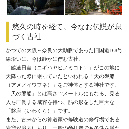
悠久の時を経て、今なお伝説が息
づく古社
かつての大阪～奈良の大動脈であった旧国道168号
線沿いに、今は静かに佇む古社。
「饒速日命（ニギハヤヒノミコト）」がこの地に
天降った際に乗っていたといわれる「天の磐船
（アメノイワフネ）」をご神体とする神社です。
「天の磐船」とは高さ12メートルにもなる、見る
人を圧倒する威容を持つ、船の形をした巨大な
「磐座（いわくら）」です。
また、古来からの神道家や修験道の修行場である
岩窟が境内にあり、一般の参拝者でも条件を満た