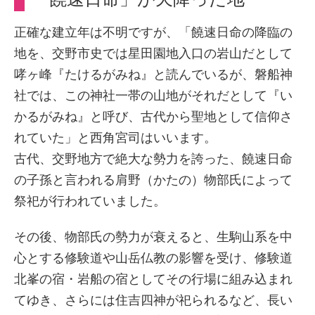
正確な建立年は不明ですが、「饒速日命の降臨の
地を、交野市史では星田園地入口の岩山だとして
哮ヶ峰『たけるがみね』と読んでいるが、磐船神
社では、この神社一帯の山地がそれだとして『い
かるがみね』と呼び、古代から聖地として信仰さ
れていた」と西角宮司はいいます。
古代、交野地方で絶大な勢力を誇った、饒速日命
の子孫と言われる肩野（かたの）物部氏によって
祭祀が行われていました。
その後、物部氏の勢力が衰えると、生駒山系を中
心とする修験道や山岳仏教の影響を受け、修験道
北峯の宿・岩船の宿としてその行場に組み込まれ
てゆき、さらには住吉四神が祀られるなど、長い