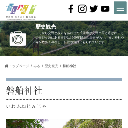
コ
ナ
ン
ビ
テ
ゲ
ン
ー
ツ
シ
歴史観光
へ
ョ
ス
ン
古くから交野と枚方をあわせた丘陵地は交野ケ原と呼ばれ、そ
キ
に
の交野ケ原にある交野は1300年以上の歴史があり、古い神社や
寺が数多く存在し、伝説や昔話に彩られています。
ッ
移
プ
動
トップページ
みる
歴史観光
磐船神社
磐船神社
いわふねじんじゃ