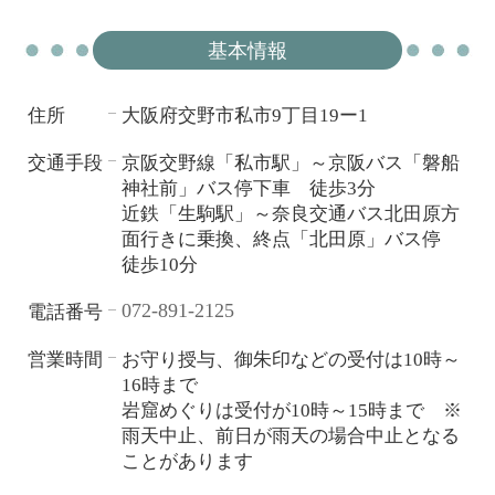
基本情報
住所
大阪府交野市私市9丁目19ー1
―
交通手段
京阪交野線「私市駅」～京阪バス「磐船
―
神社前」バス停下車 徒歩3分
近鉄「生駒駅」～奈良交通バス北田原方
面行きに乗換、終点「北田原」バス停
徒歩10分
072-891-2125
電話番号
―
営業時間
お守り授与、御朱印などの受付は10時～
―
16時まで
岩窟めぐりは受付が10時～15時まで ※
雨天中止、前日が雨天の場合中止となる
ことがあります