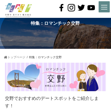
コ
ナ
ン
ビ
テ
ゲ
ン
ー
ツ
シ
特集：ロマンチック交野
へ
ョ
ス
ン
キ
に
ッ
移
プ
動
トップページ
特集：ロマンチック交野
交野でおすすめのデートスポットをご紹介しま
す！