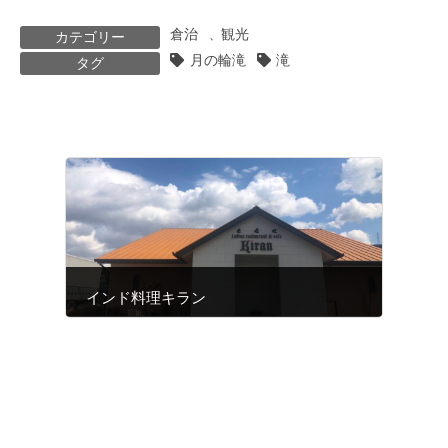
倉治
観光
、
カテゴリー
月の輪滝
滝
タグ
インド料理キラン