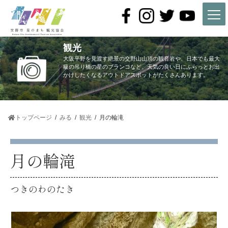
コ
ナ
ン
ビ
テ
ゲ
ン
ー
ツ
シ
観光
へ
ョ
ス
ン
大阪平野を見渡す絶景の交野山山頂の観音岩や、日本でも最大
キ
に
級の吊り橋の星のブランコなど、天気の良い日にふらっとお出
かけしたくなるアウトドアスポットがたくさんあります。
ッ
移
プ
動
トップページ
みる
観光
月の輪滝
月の輪滝
つきのわのたき