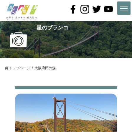
コ
ナ
ン
ビ
テ
ゲ
ン
ー
ツ
シ
星のブランコ
へ
ョ
ス
ン
キ
に
ッ
移
プ
動
トップページ
大阪府民の森